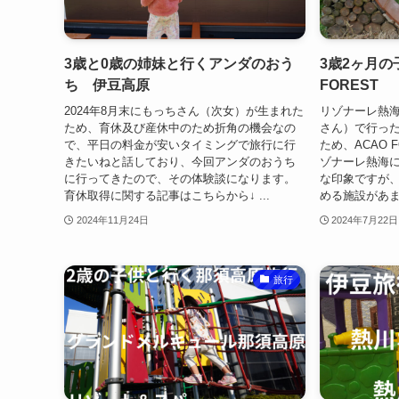
3歳と0歳の姉妹と行くアンダのおう
3歳2ヶ月の
ち 伊豆高原
FOREST
2024年8月末にもっちさん（次女）が生まれた
リゾナーレ熱
ため、育休及び産休中のため折角の機会なの
さん）で行っ
で、平日の料金が安いタイミングで旅行に行
ため、ACAO 
きたいねと話しており、今回アンダのおうち
ゾナーレ熱海に
に行ってきたので、その体験談になります。
な印象ですが
育休取得に関する記事はこちらから↓ ...
める施設があま
2024年11月24日
2024年7月22日
旅行