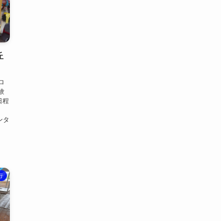
丘
ロ
験
日程
ンタ
行