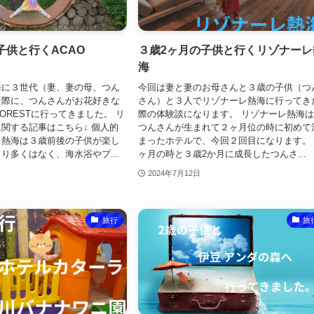
子供と行くACAO
３歳2ヶ月の子供と行くリゾナーレ
海
海に３世代（妻、妻の母、つん
今回は妻と妻のお母さんと３歳の子供（つ
た際に、つんさんがお花好きな
さん）と３人でリゾナーレ熱海に行ってき
FORESTに行ってきました。 リ
際の体験談になります。 リゾナーレ熱海
関する記事はこちら↓ 個人的
つんさんが生まれて２ヶ月位の時に初めて
、熱海は３歳前後の子供が楽し
まったホテルで、今回２回目になります。
り多くはなく、海水浴やプ...
ヶ月の時と３歳2か月に成長したつんさ...
2024年7月12日
旅行
旅