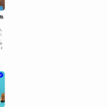
熱
ん
た
は、
泊
 ２
行