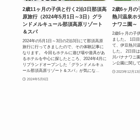
2歳11ヶ月の子供と行く2泊3日那須高
2歳6ヶ月
原旅行（2024年5月1日～3日）グラ
熱川温泉ホ
ンドメルキュール那須高原リゾート
ナワニ園～
＆スパ
2歳6ヶ月の子
ました。 1日
2024年の5月1日～3日の2泊3日にて那須高原
て、伊豆熱川
旅行に行ってきましたので、その体験記事に
した。 2日目
なります。 今回もホテルに遊び場や遊具があ
川バナナワニ園
るホテルを中心に探したところ、2024年4月に
ン公園に関して
リブランドオープンした「グランドメルキュ
ール那須高原リゾート＆スパ」が気にな...
2023年12月13
2024年5月6日