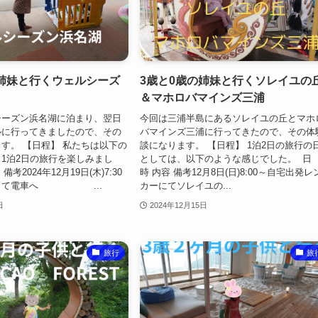
の姉妹と行くウェルシーズ
3歳と0歳の姉妹と行くソレイユの
＆マホロバマインズ三浦
シーズン浜名湖に泊まり、翌日
今回は三浦半島にあるソレイユの丘とマホ
ルに行ってきましたので、その
バマインズ三浦に行ってきたので、その体
す。 【日程】 私たちは以下の
談になります。 【日程】 1泊2日の旅行の
1泊2日の旅行を楽しみまし
としては、以下のような感じでした。 日
備考2024年12月19日(木)7:30
時 内容 備考12月8日(日)8:00～自宅出発レ
発して電車へ ...
カーにてソレイユの...
日
2024年12月15日
旅行
旅