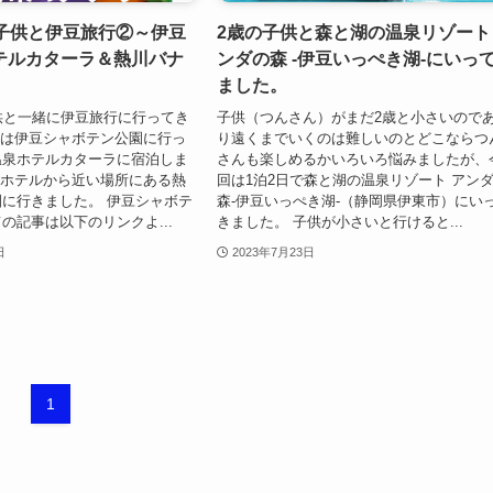
の子供と伊豆旅行②～伊豆
2歳の子供と森と湖の温泉リゾート
テルカターラ＆熱川バナ
ンダの森 -伊豆いっぺき湖-にいっ
ました。
供と一緒に伊豆旅行に行ってき
子供（つんさん）がまだ2歳と小さいので
目は伊豆シャボテン公園に行っ
り遠くまでいくのは難しいのとどこならつ
温泉ホテルカターラに宿泊しま
さんも楽しめるかいろいろ悩みましたが、
はホテルから近い場所にある熱
回は1泊2日で森と湖の温泉リゾート アン
に行きました。 伊豆シャボテ
森-伊豆いっぺき湖-（静岡県伊東市）にい
の記事は以下のリンクよ...
きました。 子供が小さいと行けると...
日
2023年7月23日
1