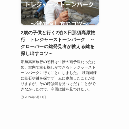
2歳の子供と行く2泊３日那須高原旅
行 トレジャーストーンパーク ～
クローバーの鍵発見者が教える鍵を
探し出すコツ～
那須高原旅行の初日は生憎の雨予報だったた
め、室内で宝石探しができるトレジャースト
ーンパークに行くことにしました。 以前同様
に鉱石や鍵を探すゲームに参加したことがあ
りますが、その時は鍵を見つけだすことがで
きなかったので、今回は鍵を見つけたい...
2024年5月11日