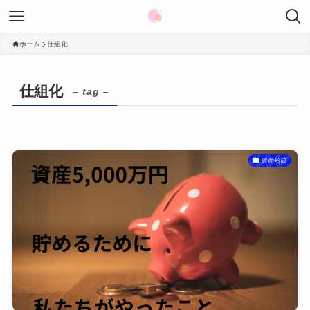
ホーム
仕組化
仕組化
– tag –
資産形成