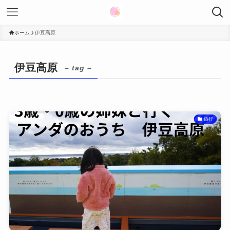
ホーム
伊豆高原
伊豆高原
– tag –
旅行