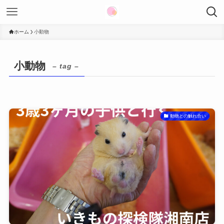
ホーム
小動物
小動物
– tag –
動物との触れ合い