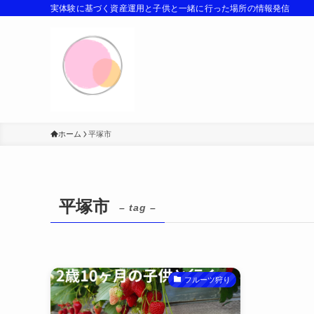
実体験に基づく資産運用と子供と一緒に行った場所の情報発信
ホーム
平塚市
平塚市
– tag –
フルーツ狩り