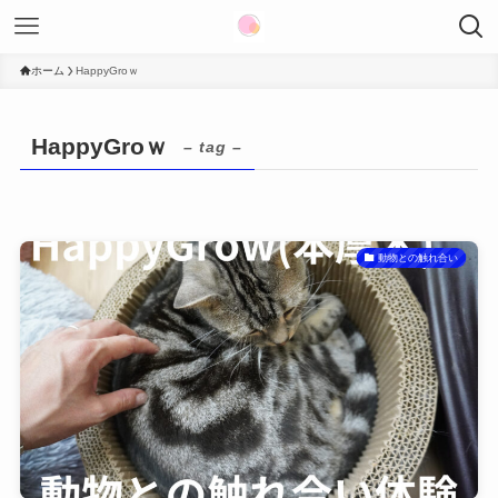
ホーム
HappyGroｗ
HappyGroｗ
– tag –
動物との触れ合い